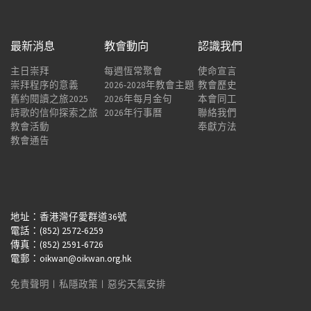
最新消息
教會動向
認識我們
主日崇拜
每週恆常聚會
使命宣言
崇拜程序的意義
2026-2028年教會主題
教會歷史
舊約閱讀之旅2025
2026年每月金句
本會同工
詩歌的信仰探索之旅
2026年行事曆
聯絡我們
教會活動
奉獻方法
教會通告
地址：香港灣仔愛群道36號
電話：(852) 2572-6259
傳真：(852) 2591-6726
電郵：oikwan@oikwan.org.hk
免責聲明
︱
私隱政策
︱
惡劣天氣安排