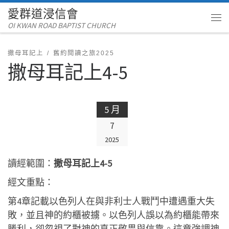
愛群道浸信會
Skip to content
OI KWAN ROAD BAPTIST CHURCH
Me
撒母耳記上
舊約閱讀之旅2025
撒母耳記上4-5
5 月
7
2025
讀經範圍：
撒母耳記上4-5
經文重點：
第4章記載以色列人在與非利士人戰鬥中遭遇重大失
敗，並且神的約櫃被擄。以色列人誤以為約櫃能帶來
勝利，卻忽視了對神的真正敬畏與信靠。這章強調神