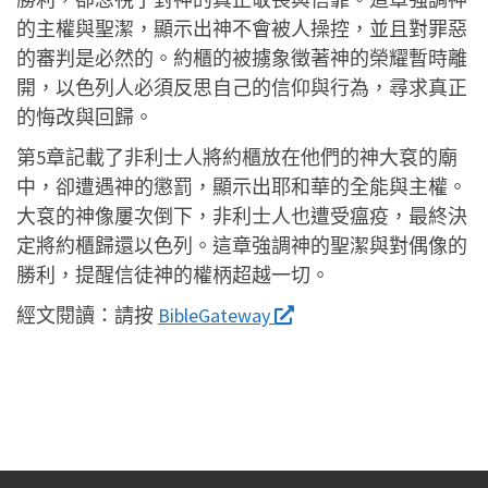
的主權與聖潔，顯示出神不會被人操控，並且對罪惡
的審判是必然的。約櫃的被擄象徵著神的榮耀暫時離
開，以色列人必須反思自己的信仰與行為，尋求真正
的悔改與回歸。
第5章記載了非利士人將約櫃放在他們的神大袞的廟
中，卻遭遇神的懲罰，顯示出耶和華的全能與主權。
大袞的神像屢次倒下，非利士人也遭受瘟疫，最終決
定將約櫃歸還以色列。這章強調神的聖潔與對偶像的
勝利，提醒信徒神的權柄超越一切。
經文閱讀：
請按
BibleGateway