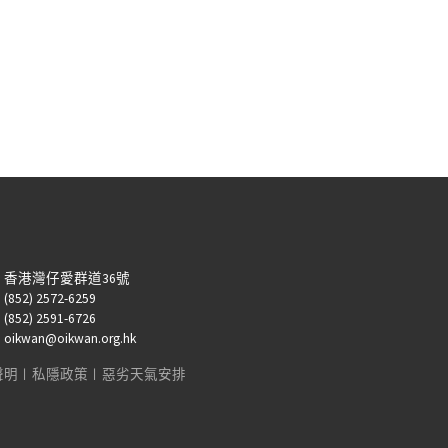
：香港灣仔愛群道36號
52) 2572-6259
52) 2591-6726
kwan@oikwan.org.hk
聲明
︱
私隱政策
︱
惡劣天氣安排