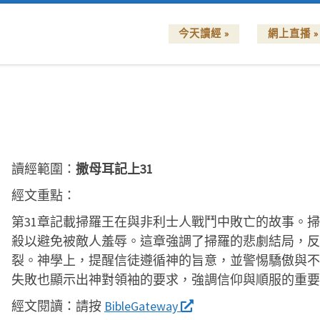
今天讀經 »
網上直播 »
讀經範圍：
撒母耳記上31
經文重點：
第31章記載掃羅王在與非利士人戰鬥中敗亡的故事。
殺以避免被敵人羞辱。這章強調了掃羅的悲劇結局，反
裂。神學上，提醒信徒遵循神的旨意，並警惕驕傲與不
失敗也顯示出神對領袖的要求，強調信仰與順服的重要
經文閱讀：
請按
BibleGateway