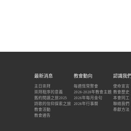
最新消息
教會動向
認識我
主日崇拜
每週恆常聚會
使命宣言
崇拜程序的意義
2026-2028年教會主題
教會歷史
舊約閱讀之旅2025
2026年每月金句
本會同工
詩歌的信仰探索之旅
2026年行事曆
聯絡我們
教會活動
奉獻方法
教會通告