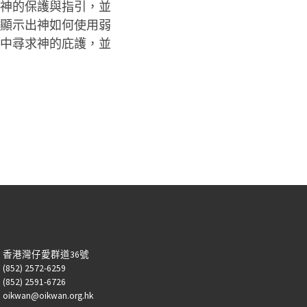
神的保護與指引，並
顯示出神如何使用弱
中尋求神的庇護，並
：香港灣仔愛群道36號
52) 2572-6259
52) 2591-6726
kwan@oikwan.org.hk