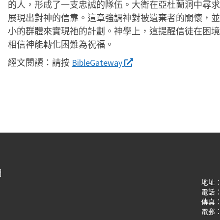
的人，形成了一支忠誠的隊伍。大衛在亞杜蘭洞中尋求
展現出對神的信靠。這章強調神對被遺棄者的關懷，並
小的群體來實現祂的計劃。神學上，這提醒信徒在困境
相信神能轉化困難為祝福。
經文閱讀：
請按
BibleGateway
們
地址
電話：(8
傳真：(8
電郵：oi