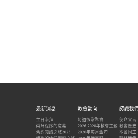
最新消息
教會動向
認識我
主日崇拜
每週恆常聚會
使命宣言
崇拜程序的意義
2026-2028年教會主題
教會歷史
舊約閱讀之旅2025
2026年每月金句
本會同工