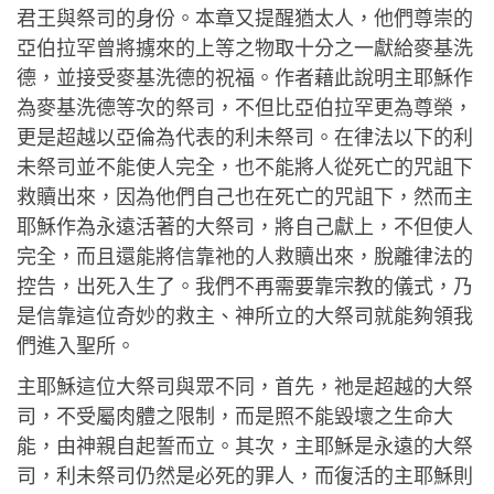
君王與祭司的身份。本章又提醒猶太人，他們尊崇的
亞伯拉罕曾將擄來的上等之物取十分之一獻給麥基洗
德，並接受麥基洗德的祝福。作者藉此說明主耶穌作
為麥基洗德等次的祭司，不但比亞伯拉罕更為尊榮，
更是超越以亞倫為代表的利未祭司。在律法以下的利
未祭司並不能使人完全，也不能將人從死亡的咒詛下
救贖出來，因為他們自己也在死亡的咒詛下，然而主
耶穌作為永遠活著的大祭司，將自己獻上，不但使人
完全，而且還能將信靠祂的人救贖出來，脫離律法的
控告，出死入生了。我們不再需要靠宗教的儀式，乃
是信靠這位奇妙的救主、神所立的大祭司就能夠領我
們進入聖所。
主耶穌這位大祭司與眾不同，首先，祂是超越的大祭
司，不受屬肉體之限制，而是照不能毀壞之生命大
能，由神親自起誓而立。其次，主耶穌是永遠的大祭
司，利未祭司仍然是必死的罪人，而復活的主耶穌則