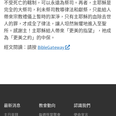
不受死亡的轄制，可以永遠為祭司。再者，主耶穌是
完全的大祭司，利未祭司教導律法和獻祭，只能給人
帶來宗教禮儀上暫時的潔淨，只有主耶穌的血除去世
人的罪，才成全了律法，讓人坦然無懼地進入至聖
所。感謝主！主耶穌給人帶來「更美的指望」，祂成
為「更美之約」的中保。
經文閱讀：
請按
BibleGateway
最新消息
教會動向
認識我們
主日崇拜
每週恆常聚會
使命宣言