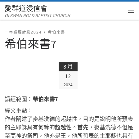
愛群道浸信會
Skip to content
OI KWAN ROAD BAPTIST CHURCH
Me
一年讀經計劃2024
希伯來書
希伯來書7
8 月
12
2024
讀經範圍：
希伯來書7
經文重點：
作者闡述了麥基洗德的超越性，目的是說明他所預表
的主耶穌具有何等的超越性。首先，麥基洗德不但是
至高神的祭司，他亦是王，他所預表的主耶穌也具有