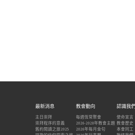
最新消息
教會動向
認識我
主日崇拜
每週恆常聚會
使命宣言
崇拜程序的意義
2026-2028年教會主題
教會歷史
舊約閱讀之旅2025
2026年每月金句
本會同工