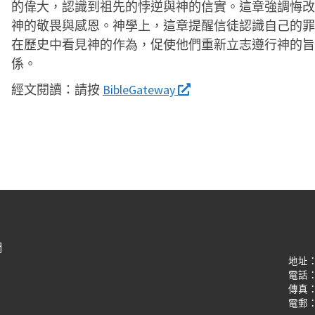
的偉大，認識到祖先的悖逆與神的信實。這章強調悔改
神的敬畏與感恩。神學上，這章提醒信徒認識自己的罪
在歷史中看見神的作為，促使他們重新立志遵行神的旨
係。
經文閱讀：
請按
BibleGateway
們
地址
電話：(8
傳真：(8
電郵：oi