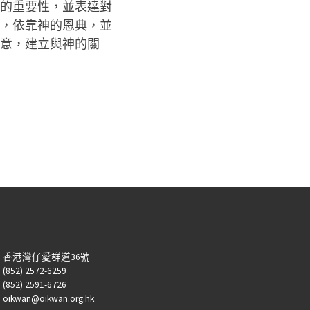
的重要性，並表達對
，依靠神的恩典，並
意，建立與神的關
：香港灣仔愛群道36號
52) 2572-6259
52) 2591-6726
kwan@oikwan.org.hk