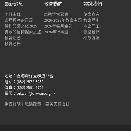
最新消息
教會動向
認識我們
主日崇拜
每週恆常聚會
使命宣言
崇拜程序的意義
2026-2028年教會主題
教會歷史
舊約閱讀之旅2025
2026年每月金句
本會同工
詩歌的信仰探索之旅
2026年行事曆
聯絡我們
教會活動
奉獻方法
教會通告
地址：香港灣仔愛群道36號
電話：(852) 2572-6259
傳真：(852) 2591-6726
電郵：oikwan@oikwan.org.hk
免責聲明
︱
私隱政策
︱
惡劣天氣安排