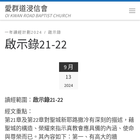
愛群道浸信會
Skip to content
OI KWAN ROAD BAPTIST CHURCH
Me
一年讀經計劃2024
啟示錄
啟示錄21-22
9 月
13
2024
讀經範圍：
啟示錄21-22
經文重點：
第21章及第22章對聖城新耶路撒冷有深刻的描述，藉
聖城的構造、榮耀來指示真教會應具備的內涵、使命
與尊榮而已。其內容如下：第一、有高大的牆