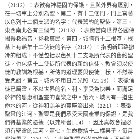
（21:12）：表徵有神穩固的保護，且與外界有區別，
在一切事上分別為聖。第二、有十二個門，門上寫著
以色列十二個支派的名字：代表舊約的聖徒。第三、
東西南北各有三個門（21:13）：表徵當向世界各國傳
揚得救福音，拯救萬民。第四，城牆有十二根基，根
基上有羔羊十二使徒的名字（21:14）：指明新耶路撒
冷的組成，不僅包括以色列十二支派所代表的舊約聖
徒，也包括十二使徒所代表的新約信徒。教會須以使
徒的教訓為根基，所傳的道理要與使徒一樣，不然將
受咒詛。第五、城內不用日月光照（21:23）：表徵信
徒已屬靈，不以世界的名、利、享受為快樂，而滿足
於神的恩惠和聖靈的喜樂之中。第六、城內有一道生
命水的河，從神和羔羊的寶座流出來（22:1）：表徵
聖靈的江河。聖靈是我們承受天國產業的保證，是我
們得基業的憑據（以弗所書1:14），因此真教會裡必
須有聖靈的江河。第七、生命樹結十二樣果子，每月