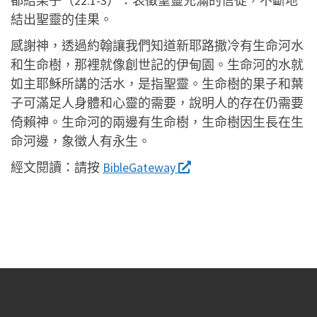
都結果子（22:1-3）：表徵聖靈充滿的信徒，不斷地
結出聖靈的佳果。
感謝神，透過約翰讓我們知道新耶路撒冷有生命河水
和生命樹，那裡就像創世記的伊甸園。生命河的水就
如主耶穌所講的活水，是指聖靈。生命樹的果子和葉
子可滿足人身體和心靈的需要，說明人的存在仍需要
倚賴神。生命河的兩邊有生命樹，生命樹因生長在生
命河邊，象徵人有永生。
經文閱讀：
請按
BibleGateway