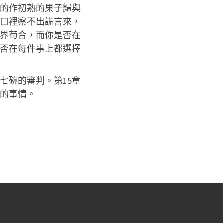
的作初熟的果子歸與
口裡察不出謊言來，
界苟合，而你是否在
否在每件事上都選擇
七碗的審判。第15章
的事情。