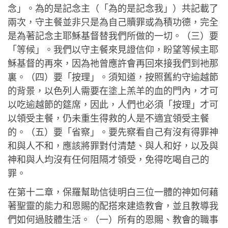
念」。為的是記念主（「為的是記念我」）共記載了
兩次，守主餐並非只是為自己贖罪或為積功德，完全
是為著記念主耶穌基督替我們所做的一切。（三）要
「等候」。我們以守主餐來見證信仰，盼望等候主耶
穌基督的再來，因為祂曾應許會再回來接我們到衪那
裏。（四）要「按理」。須知道，按照舊約守逾越節
的背景，以色列人需要在塗上羔羊的血的門內，才可
以吃逾越節的筵席，因此，人們也必須「按理」才可
以領受主餐，仍未重生得救的人是不適宜領受主餐
的。（五）要「省察」。要先察看自己有沒有得罪神
和與人不和，應該將罪對付清楚、與人和好，以及與
神和與人均沒有任何阻隔才領受，免得吃喝自己的
罪。
在第十二章，保羅幫助信徒明白三位一體的神如何藉
著聖靈的能力和恩賜的配搭來建造教會，並且教導我
們如何過肢體生活。（一）所有的恩賜、教會的職事