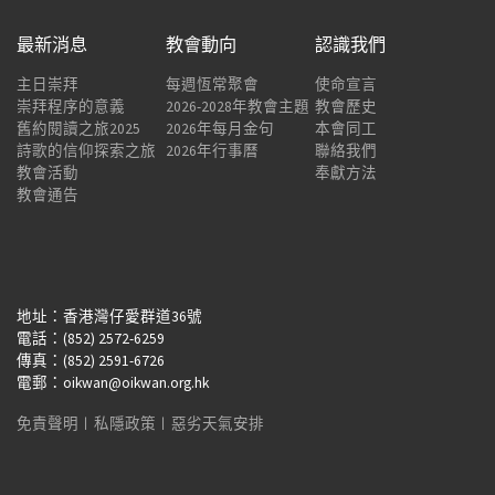
最新消息
教會動向
認識我們
主日崇拜
每週恆常聚會
使命宣言
崇拜程序的意義
2026-2028年教會主題
教會歷史
舊約閱讀之旅2025
2026年每月金句
本會同工
詩歌的信仰探索之旅
2026年行事曆
聯絡我們
教會活動
奉獻方法
教會通告
地址：香港灣仔愛群道36號
電話：(852) 2572-6259
傳真：(852) 2591-6726
電郵：oikwan@oikwan.org.hk
免責聲明
︱
私隱政策
︱
惡劣天氣安排