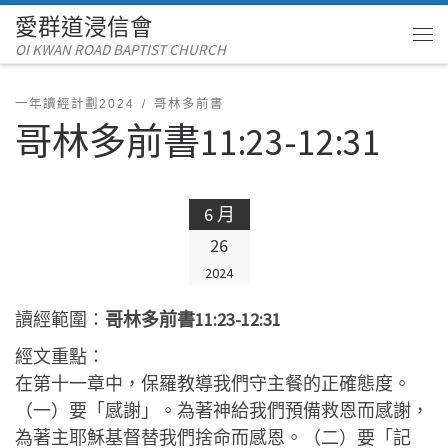
愛群道浸信會
Skip to content
OI KWAN ROAD BAPTIST CHURCH
Me
一年讀經計劃2024
哥林多前書
哥林多前書11:23-12:31
6 月
26
2024
讀經範圍：
哥林多前書11:23-12:31
經文重點：
在第十一章中，保羅教導我們守主餐的正確態度。
（一）要「感謝」。為著神給我們預備救恩而感謝，
為著主耶穌基督替我們捨命而感恩。（二）要「記