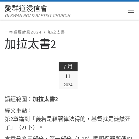
愛群道浸信會
Skip to content
OI KWAN ROAD BAPTIST CHURCH
Me
一年讀經計劃2024
加拉太書
加拉太書2
7 月
11
2024
讀經範圍：
加拉太書2
經文重點：
第2章講到「義若是藉著律法得的，基督就是徒然死
了」（21下）。
本章分為三部分，第一部分（1-10）闡明保羅所傳的