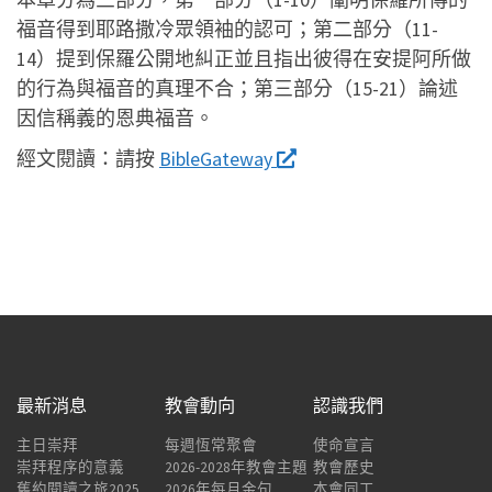
福音得到耶路撒冷眾領袖的認可；第二部分（11-
14）提到保羅公開地糾正並且指出彼得在安提阿所做
的行為與福音的真理不合；第三部分（15-21）論述
因信稱義的恩典福音。
經文閱讀：
請按
BibleGateway
最新消息
教會動向
認識我們
主日崇拜
每週恆常聚會
使命宣言
崇拜程序的意義
2026-2028年教會主題
教會歷史
舊約閱讀之旅2025
2026年每月金句
本會同工