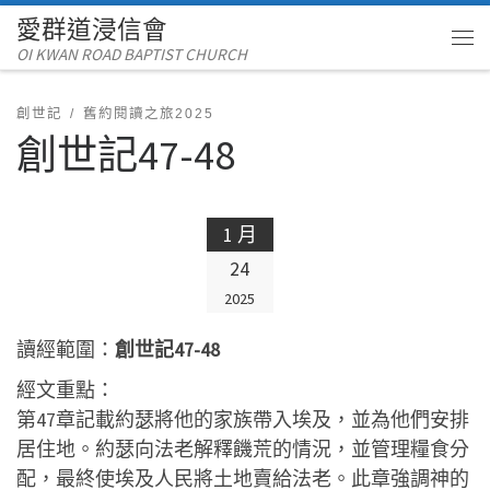
愛群道浸信會
Skip to content
OI KWAN ROAD BAPTIST CHURCH
Me
創世記
舊約閱讀之旅2025
創世記47-48
1 月
24
2025
讀經範圍：
創世記47-48
經文重點：
第47章記載約瑟將他的家族帶入埃及，並為他們安排
居住地。約瑟向法老解釋饑荒的情況，並管理糧食分
配，最終使埃及人民將土地賣給法老。此章強調神的