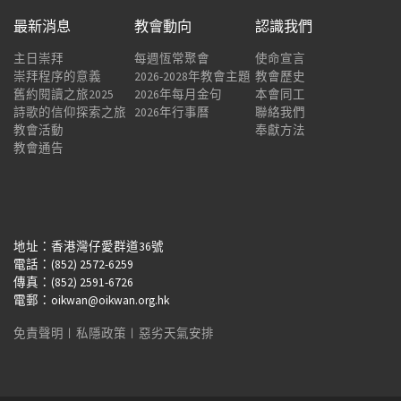
最新消息
教會動向
認識我們
主日崇拜
每週恆常聚會
使命宣言
崇拜程序的意義
2026-2028年教會主題
教會歷史
舊約閱讀之旅2025
2026年每月金句
本會同工
詩歌的信仰探索之旅
2026年行事曆
聯絡我們
教會活動
奉獻方法
教會通告
地址：香港灣仔愛群道36號
電話：(852) 2572-6259
傳真：(852) 2591-6726
電郵：oikwan@oikwan.org.hk
免責聲明
︱
私隱政策
︱
惡劣天氣安排