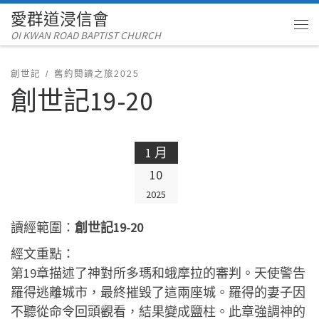
愛群道浸信會
Skip to content
OI KWAN ROAD BAPTIST CHURCH
Me
創世記
舊約閱讀之旅2025
創世記19-20
1 月
10
2025
讀經範圍：
創世記19-20
經文重點：
第19章描述了神對所多瑪和蛾摩拉的審判。天使警告
羅得逃離城市，最終摧毀了這兩座城。羅得的妻子因
不聽從命令回頭觀看，結果變成鹽柱。此章強調神的