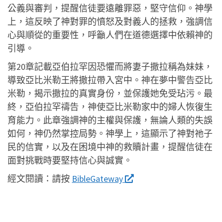
公義與審判，提醒信徒要遠離罪惡，堅守信仰。神學
上，這反映了神對罪的憤怒及對義人的拯救，強調信
心與順從的重要性，呼籲人們在道德選擇中依賴神的
引導。
第20章記載亞伯拉罕因恐懼而將妻子撒拉稱為妹妹，
導致亞比米勒王將撒拉帶入宮中。神在夢中警告亞比
米勒，揭示撒拉的真實身份，並保護她免受玷污。最
終，亞伯拉罕禱告，神使亞比米勒家中的婦人恢復生
育能力。此章強調神的主權與保護，無論人類的失誤
如何，神仍然掌控局勢。神學上，這顯示了神對祂子
民的信實，以及在困境中神的救贖計畫，提醒信徒在
面對挑戰時要堅持信心與誠實。
經文閱讀：
請按
BibleGateway