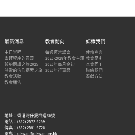
最新消息
教會動向
認識我們
主日崇拜
每週恆常聚會
使命宣言
崇拜程序的意義
2026-2028年教會主題
教會歷史
舊約閱讀之旅2025
2026年每月金句
本會同工
詩歌的信仰探索之旅
2026年行事曆
聯絡我們
教會活動
奉獻方法
教會通告
地址：香港灣仔愛群道36號
電話：(852) 2572-6259
傳真：(852) 2591-6726
電郵：oikwan@oikwan.org.hk