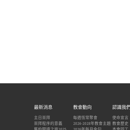
最新消息
教會動向
認識我
主日崇拜
每週恆常聚會
使命宣言
崇拜程序的意義
2026-2028年教會主題
教會歷史
舊約閱讀之旅2025
2026年每月金句
本會同工