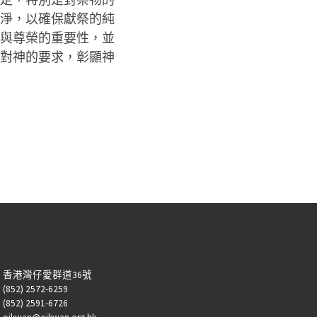
淨，以確保獻祭的純
與尊榮的重要性，並
對神的要求，彰顯神
：香港灣仔愛群道36號
52) 2572-6259
52) 2591-6726