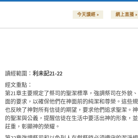
今天讀經 »
網上直播 »
讀經範圍：
利未記21-22
經文重點：
第21章主要規定了祭司的聖潔標準，強調祭司在外貌
面的要求，以確保他們在神面前的純潔和尊榮。這些規
也反映了神對所有信徒的期望，要求他們追求聖潔。神
的聖潔與公義，提醒信徒在生活中要活出神的形象，並
莊重，彰顯神的榮耀。
第22章強調祭司和以色列人在獻祭時必須遵守的潔淨