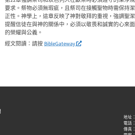
要求。祭物必須無瑕疵，且祭司在接觸聖物時需保持潔
正性。神學上，這章反映了神對敬拜的重視，強調聖潔
提醒信徒在與神的關係中，必須以敬畏和誠實的心來面
的榮耀與公義。
經文閱讀：
請按
BibleGateway
們
地址
電話：(8
傳真：(8