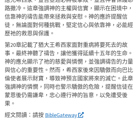
路撒冷。這章強調神的主權與信實，顯示在困境中，
信靠神的禱告能帶來拯救與安慰。神的應許提醒信
徒，無論面對何種挑戰，堅定信心與依靠神，必能經
歷祂的救恩與保護。
第20章記載了猶大王希西家面對重病將要死去的故
事。最終神聽了禱告，讓他獲得延續十五年的生命。
神的應允顯示了祂的慈愛與憐憫，並強調禱告的力量
與信心的重要性。然而，希西家後來因驕傲而向巴比
倫使者展示財寶，導致神預言國家將來的滅亡。此章
強調神的憐憫，同時也警示驕傲的危險，提醒信徒在
蒙恩後仍需謙卑，忠心遵行神的旨意，以免遭受後
果。
經文閱讀：
請按
BibleGateway