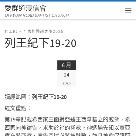
愛群道浸信會
Skip to content
OI KWAN ROAD BAPTIST CHURCH
Me
列王紀下
舊約閱讀之旅2025
列王紀下19-20
6 月
24
2025
讀經範圍：
列王紀下19-20
經文重點：
第19章記載希西家王面對亞述王西拿基立的威脅，希
西家向神禱告，求助於祂的拯救。神透過先知以賽亞
應允希西家，宣告亞述必將被擊敗，並且神會保護耶