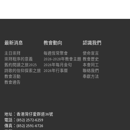
最新消息
教會動向
認識我們
主日崇拜
每週恆常聚會
使命宣言
崇拜程序的意義
2026-2028年教會主題
教會歷史
舊約閱讀之旅2025
2026年每月金句
本會同工
詩歌的信仰探索之旅
2026年行事曆
聯絡我們
教會活動
奉獻方法
教會通告
地址：香港灣仔愛群道36號
電話：(852) 2572-6259
傳真：(852) 2591-6726