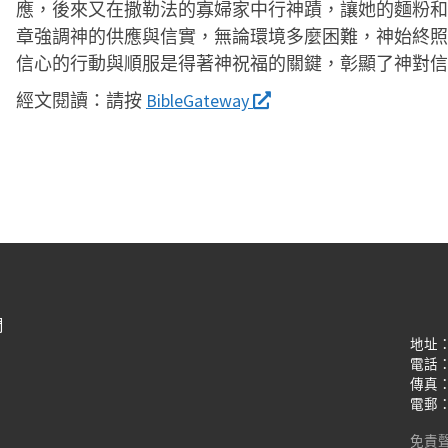
應，後來又在撒勒法的寡婦家中行神蹟，讓她的麵粉和
章強調神的供應與信實，無論環境多麼困難，神始終照
信心的行動與順服是得著神祝福的關鍵，彰顯了神對信
經文閱讀：
請按
BibleGateway
們
地址
電話：(8
傳真：(8
電郵：oi
免責