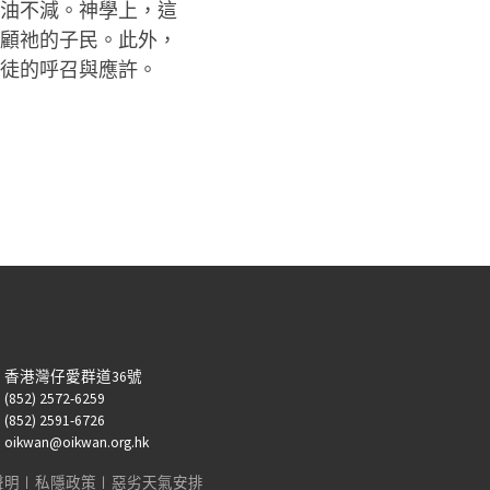
油不減。神學上，這
顧祂的子民。此外，
徒的呼召與應許。
：香港灣仔愛群道36號
52) 2572-6259
52) 2591-6726
kwan@oikwan.org.hk
聲明
︱
私隱政策
︱
惡劣天氣安排