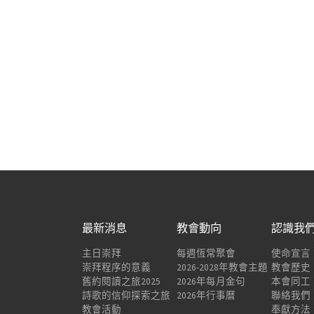
最新消息
教會動向
認識我
主日崇拜
每週恆常聚會
使命宣言
崇拜程序的意義
2026-2028年教會主題
教會歷史
舊約閱讀之旅2025
2026年每月金句
本會同工
詩歌的信仰探索之旅
2026年行事曆
聯絡我們
教會活動
奉獻方法