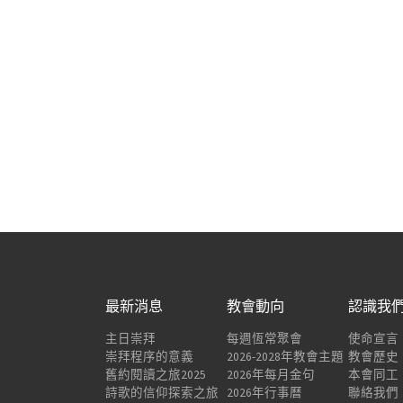
最新消息
教會動向
認識我
主日崇拜
每週恆常聚會
使命宣言
崇拜程序的意義
2026-2028年教會主題
教會歷史
舊約閱讀之旅2025
2026年每月金句
本會同工
詩歌的信仰探索之旅
2026年行事曆
聯絡我們