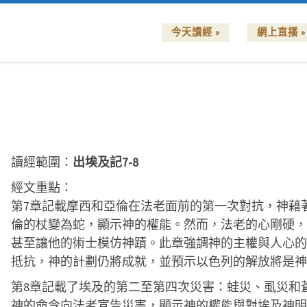
今天讀經 »
網上直播 »
讀經範圍：
出埃及記7-8
經文重點：
第7章記載摩西和亞倫在法老面前的第一次對抗，神藉
倫的杖變為蛇，顯示神的權能。然而，法老的心剛硬，
甚至讓他的術士模仿神蹟。此章強調神的主權與人心的
抵抗，神的計劃仍將成就，並預示以色列的解放將是神
第8章記載了埃及的第二至第四次災害：蛙災、虱災和
神的命令向法老宣告災害，顯示神的權能與對埃及神明