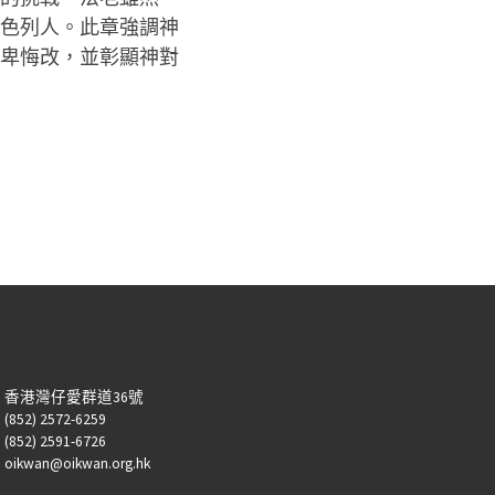
色列人。此章強調神
卑悔改，並彰顯神對
：香港灣仔愛群道36號
52) 2572-6259
52) 2591-6726
kwan@oikwan.org.hk