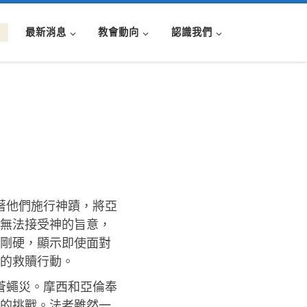
最新消息
教會動向
認識我們
著他們施行神蹟，將亞
無法接受神的旨意，
剛硬，顯示即使面對
的救贖行動。
蒼蠅災。摩西和亞倫奉
的挑戰。法老雖然一