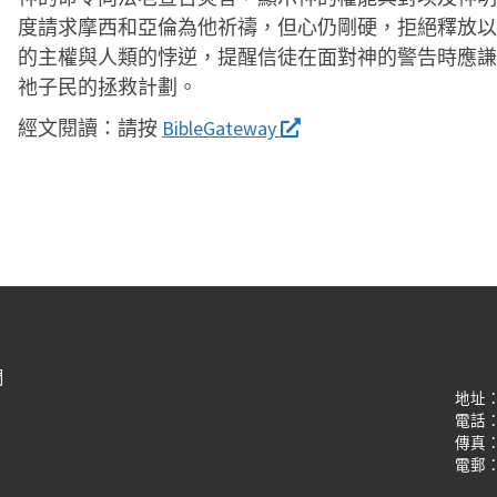
度請求摩西和亞倫為他祈禱，但心仍剛硬，拒絕釋放以
的主權與人類的悖逆，提醒信徒在面對神的警告時應謙
祂子民的拯救計劃。
經文閱讀：
請按
BibleGateway
們
地址
電話：(8
傳真：(8
電郵：oi