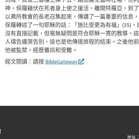
神，保羅藉伏在死者身上使之復活。離開特羅亞，到了
以弗所教會的長老召集起來，傳講了一篇重要的信息，
保羅轉述了一句耶穌的話：「施比受更為有福」(35)
沒有直接記載，但毫無疑問是符合耶穌一貫的教導。這
人禱告痛哭告別，這也是他傳道旅程的結束。之後他前
他被監禁，經歷審訊和受難。
經文閱讀：
請按
BibleGateway
們
地址