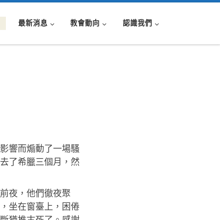
最新消息
教會動向
認識我們
道影響而煽動了一場騷
去了希臘三個月，然
前夜，他們徹夜聚
，坐在窗臺上，困倦
斷猶推古死了。感謝