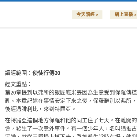
今天讀經 »
網上直播 »
讀經範圍：
使徒行傳20
經文重點：
第20章提到以弗所的銀匠底米丟因為生意受到保羅傳
亂。本章記述在事情安定下來之後，保羅辭別以弗所，
後經過腓利比，來到特羅亞。
在特羅亞這個地方保羅和他的同工住了七天。在離開的
會，發生了一次意外事件。有一個少年人，名叫猶推古
沉睡，就從三層樓上掉下去，路加醫生當時在場，他判