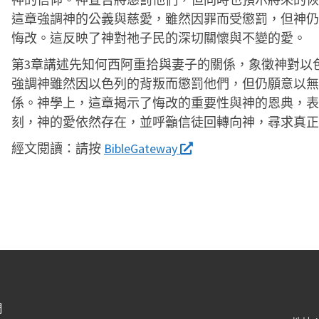
這章強調神的公義與慈愛，雖然因罪而受懲罰，但神仍
悔改。這反映了神對祂子民的深切關懷與不變的愛。
第3章講述先知何西阿重拾與妻子的關係，象徵神對以
強調神雖然因以色列的背叛而懲罰他們，但仍願意以無
係。神學上，這章揭示了悔改的重要性與神的恩典，表
刻，神的愛依然存在，並呼籲信徒回轉向神，尋求真正
經文閱讀：
請按
BibleGateway
們