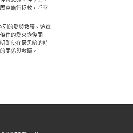
願意施行拯救，呼召
色列的愛與救贖。這章
條件的愛來恢復關
明即使在最黑暗的時
的關係與救贖。