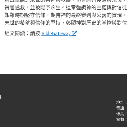
得著拯救，並被賜予永生。這章強調神的主權與對信徒
艱難時期堅守信仰，期待神的最終審判與公義的實現。
末世的希望與信仰的堅持，彰顯神對歷史的掌控與對信
經文閱讀：
請按
BibleGateway
們
地址
電話：(8
傳真：(8
電郵：oi