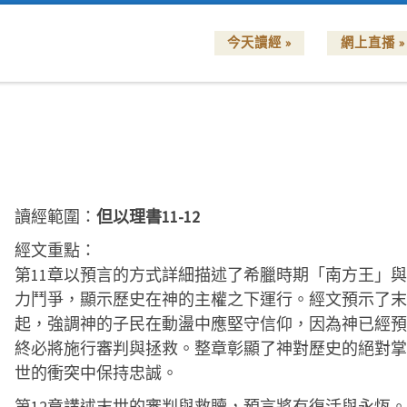
今天讀經 »
網上直播 »
讀經範圍：
但以理書11-12
經文重點：
第11章以預言的方式詳細描述了希臘時期「南方王」
力鬥爭，顯示歷史在神的主權之下運行。經文預示了末
起，強調神的子民在動盪中應堅守信仰，因為神已經預
終必將施行審判與拯救。整章彰顯了神對歷史的絕對掌
世的衝突中保持忠誠。
第12章講述末世的審判與救贖，預言將有復活與永恆