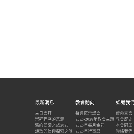
最新消息
教會動向
認識我
主日崇拜
每週恆常聚會
使命宣言
崇拜程序的意義
2026-2028年教會主題
教會歷史
舊約閱讀之旅2025
2026年每月金句
本會同工
詩歌的信仰探索之旅
2026年行事曆
聯絡我們