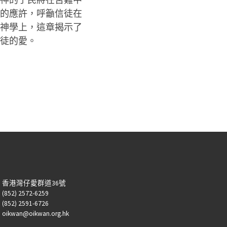
的應許，呼籲信徒在
神學上，這章揭示了
徒的愛。
：香港灣仔愛群道36號
52) 2572-6259
52) 2591-6726
kwan@oikwan.org.hk