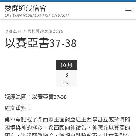
愛群道浸信會
Skip to content
OI KWAN ROAD BAPTIST CHURCH
Me
以賽亞書
舊約閱讀之旅2025
以賽亞書37-38
10 月
8
2025
讀經範圍：
以賽亞書37-38
經文重點：
第37章記載了希西家王面對亞述王西拿基立威脅時的
困境與神的拯救。希西家向神禱告，神應允以賽亞的
預言，潔淨耶路撒冷，並親自擊敗敵軍。此章重點在