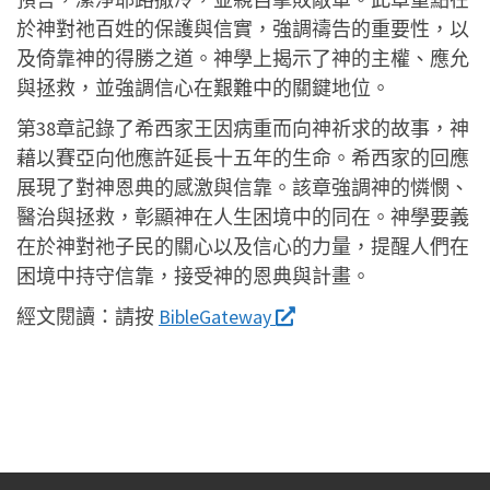
於神對祂百姓的保護與信實，強調禱告的重要性，以
及倚靠神的得勝之道。神學上揭示了神的主權、應允
與拯救，並強調信心在艱難中的關鍵地位。
第38章記錄了希西家王因病重而向神祈求的故事，神
藉以賽亞向他應許延長十五年的生命。希西家的回應
展現了對神恩典的感激與信靠。該章強調神的憐憫、
醫治與拯救，彰顯神在人生困境中的同在。神學要義
在於神對祂子民的關心以及信心的力量，提醒人們在
困境中持守信靠，接受神的恩典與計畫。
經文閱讀：
請按
BibleGateway