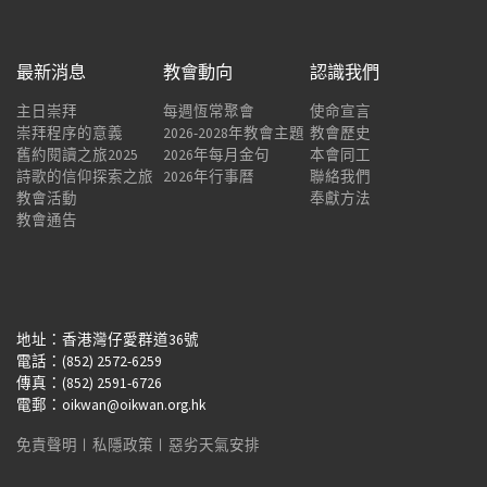
最新消息
教會動向
認識我們
主日崇拜
每週恆常聚會
使命宣言
崇拜程序的意義
2026-2028年教會主題
教會歷史
舊約閱讀之旅2025
2026年每月金句
本會同工
詩歌的信仰探索之旅
2026年行事曆
聯絡我們
教會活動
奉獻方法
教會通告
地址：香港灣仔愛群道36號
電話：(852) 2572-6259
傳真：(852) 2591-6726
電郵：oikwan@oikwan.org.hk
免責聲明
︱
私隱政策
︱
惡劣天氣安排