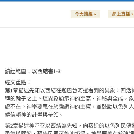
今天讀經 »
網上直播 »
讀經範圍：
以西結書1-3
經文重點：
第1章描述先知以西結在迦巴魯河邊看到的異象：四活
轉的輪子之上。這異象顯示神的至高、神秘與全能，象
處不在。神學要義在於強調神的主權，並鼓勵以色列人
續信賴神的計畫與帶領。
第2章描述神呼召以西結為先知，向叛逆的以色列民傳
勇氣與堅韌，預告民眾可能的拒絕。神學要義在於強調