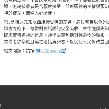
遞，無論接收者是否願意接受，並彰顯神的主權與預知
神的使命，無懼人心頑梗。
第3章描述先知以西結接受神的差遣，肩負警告以色列
將書卷吃下，象徵對神話語的完全吸收。章中強調先知
即忠實傳達神的信息。神學要義包括對神命令的順服、
領導者須準確且無懼地指責罪惡，以促使人民悔改並回
經文閱讀：
請按
BibleGateway
們