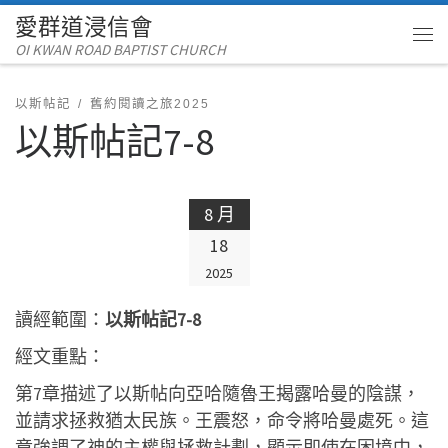
愛群道浸信會
Skip to content
OI KWAN ROAD BAPTIST CHURCH
Me
以斯帖記
舊約閱讀之旅2025
以斯帖記7-8
8 月
18
2025
讀經範圍：
以斯帖記7-8
經文重點：
第7章描述了以斯帖向亞哈隨魯王揭露哈曼的陰謀，
並請求拯救猶太民族。王震怒，命令將哈曼處死。這
章強調了神的主權與拯救計劃，顯示即使在困境中，