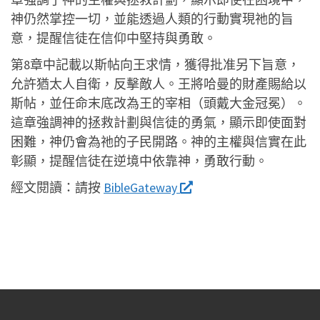
神仍然掌控一切，並能透過人類的行動實現祂的旨
意，提醒信徒在信仰中堅持與勇敢。
第8章中記載以斯帖向王求情，獲得批准另下旨意，
允許猶太人自衛，反擊敵人。王將哈曼的財產賜給以
斯帖，並任命末底改為王的宰相（頭戴大金冠冕）。
這章強調神的拯救計劃與信徒的勇氣，顯示即使面對
困難，神仍會為祂的子民開路。神的主權與信實在此
彰顯，提醒信徒在逆境中依靠神，勇敢行動。
經文閱讀：
請按
BibleGateway