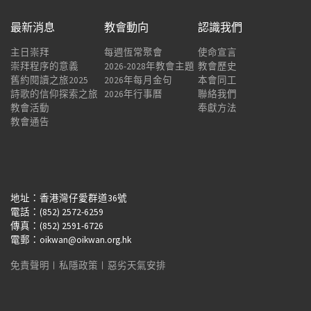
最新消息
教會動向
認識我們
主日崇拜
每週恆常聚會
使命宣言
崇拜程序的意義
2026-2028年教會主題
教會歷史
舊約閱讀之旅2025
2026年每月金句
本會同工
詩歌的信仰探索之旅
2026年行事曆
聯絡我們
教會活動
奉獻方法
教會通告
地址：香港灣仔愛群道36號
電話：(852) 2572-6259
傳真：(852) 2591-6726
電郵：oikwan@oikwan.org.hk
免責聲明
︱
私隱政策
︱
惡劣天氣安排