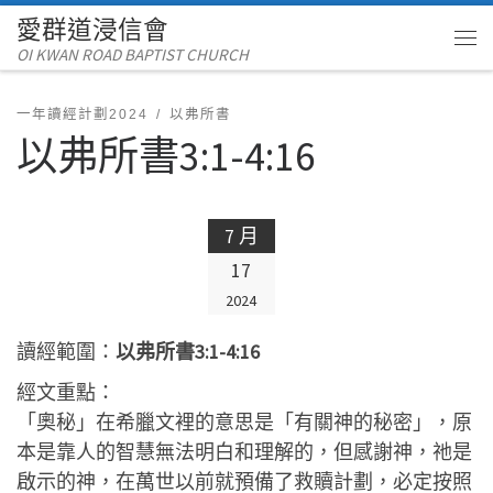
愛群道浸信會
Skip to content
OI KWAN ROAD BAPTIST CHURCH
Me
一年讀經計劃2024
以弗所書
以弗所書3:1-4:16
7 月
17
2024
讀經範圍：
以弗所書3:1-4:16
經文重點：
「奧秘」在希臘文裡的意思是「有關神的秘密」，原
本是靠人的智慧無法明白和理解的，但感謝神，祂是
啟示的神，在萬世以前就預備了救贖計劃，必定按照