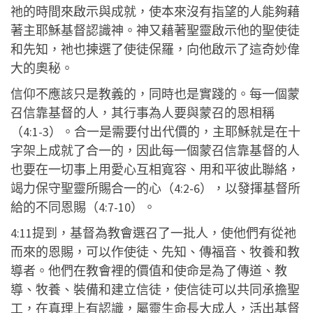
祂的時間來啟示與成就，使本來沒有指望的人能夠藉
著主耶穌基督認識神。神又藉著聖靈啟示他的聖使徒
和先知，祂也揀選了使徒保羅，向他啟示了這奇妙偉
大的奧秘。
信仰不應該只是教義的，同時也是實踐的。每一個蒙
召信靠基督的人，其行事為人要與蒙召的恩相稱
（4:1-3）。合一是需要付出代價的，主耶穌就是在十
字架上成就了合一的，因此每一個蒙召信靠基督的人
也要在一切事上用愛心互相寬容、用和平彼此聯絡，
竭力保守聖靈所賜合一的心（4:2-6），以發揮基督所
給的不同恩賜（4:7-10）。
4:11提到，基督為教會選召了一批人，使他們有從祂
而來的恩賜，可以作使徒、先知、傳福音、牧養和教
導者。他們在教會裡的價值和使命是為了傳道、教
導、牧養、裝備和建立信徒，使信徒可以共同承擔聖
工，在真理上有認識，屬靈生命長大成人，活出基督