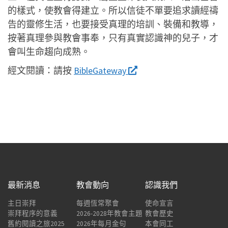
的樣式，使教會得建立。所以信徒不單要追求讀經禱
告的靈修生活，也要接受真理的培訓、裝備和教導，
按著真理參與教會事奉，只有真實認識神的兒子，才
會叫生命趨向成熟。
經文閱讀：
請按
BibleGateway
最新消息
教會動向
認識我們
主日崇拜
每週恆常聚會
使命宣言
崇拜程序的意義
2026-2028年教會主題
教會歷史
舊約閱讀之旅2025
2026年每月金句
本會同工