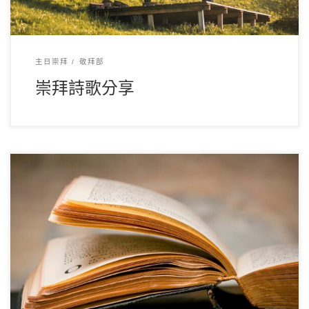
主日崇拜
敬拜部
崇拜詩歌分享
« 一年讀經計劃2024 （關鎮威牧師） 書卷目錄 《創世記》
《出埃及記》《利未記》《民數記》《申 […]