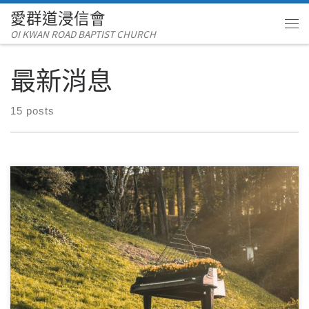
愛群道浸信會
Skip to content
OI KWAN ROAD BAPTIST CHURCH
Me
最新消息
15 posts
請按下圖 順序播放，或往下方按小圖選擇詩歌。如果播放出
現問題，請按此 ↻ 刷新頁面。 或 […]