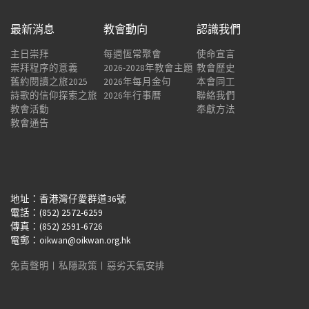
最新消息
教會動向
認識我們
主日崇拜
每週恆常聚會
使命宣言
崇拜程序的意義
2026-2028年教會主題
教會歷史
舊約閱讀之旅2025
2026年每月金句
本會同工
詩歌的信仰探索之旅
2026年行事曆
聯絡我們
教會活動
奉獻方法
教會通告
地址：香港灣仔愛群道36號
電話：(852) 2572-6259
傳真：(852) 2591-6726
電郵：oikwan@oikwan.org.hk
免責聲明
︱
私隱政策
︱
惡劣天氣安排