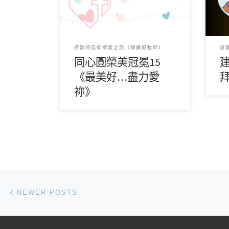
擺上
頌詩 最美好曾遇上 是 […]
[…]
詩歌的信仰探索之旅（關鎮威牧師）
詩
同心圓榮美冠冕15
《最美好…盡力愛
祢》
Posts navigation
Newer posts
NEWER POSTS