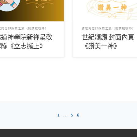
 傾出大愛 曾捨棄 已被擘開
頌言； 天上萬軍也讚主名，同
美父 […]
歌的信仰探索之旅（關鎮威牧師）
詩歌的信仰探索之旅（關鎮威牧師）
建道神學院新祢呈敬
世紀頌讚 封面內頁
拜隊
《立志擺上》
《讚美一神》
1
...
5
6