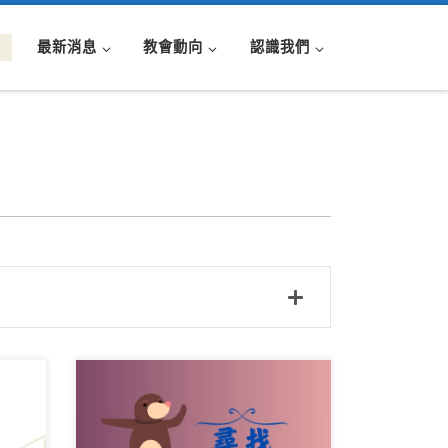
最新消息
教會動向
認識我們
頁 讚
《尋找》 讚美之泉敬拜讚美4 曲、
都當
詞：賴美麗 我曾經像一隻小小飛