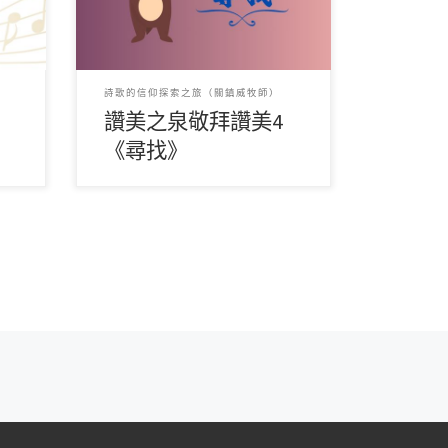
心讚
鳥，飛躍在這藍天海上， 我無時無
刻徬 […]
詩歌的信仰探索之旅（關鎮威牧師）
讚美之泉敬拜讚美4
《尋找》