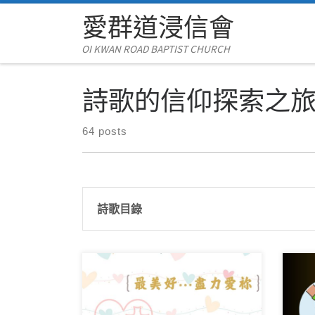
愛群道浸信會
Skip to content
OI KWAN ROAD BAPTIST CHURCH
詩歌的信仰探索之
64 posts
詩歌目錄
《立
《最美好…盡力愛祢》 同心圓榮美
拜隊
冠冕15 曲、詞：霍志鵬 編曲：石