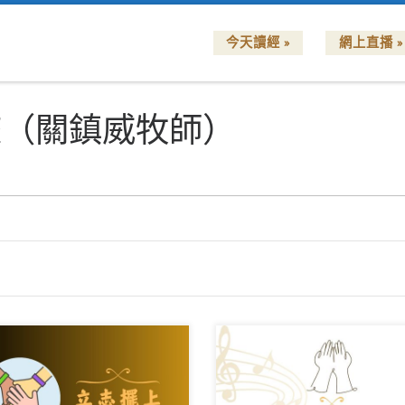
今天讀經 »
網上直播 »
旅（關鎮威牧師）
志擺上》 建道神學院新祢呈敬
《讚美一神》 世紀頌讚封面內
 曲詞：DJS 編曲：古丹青 曾
美一神，萬福之源，天下生靈