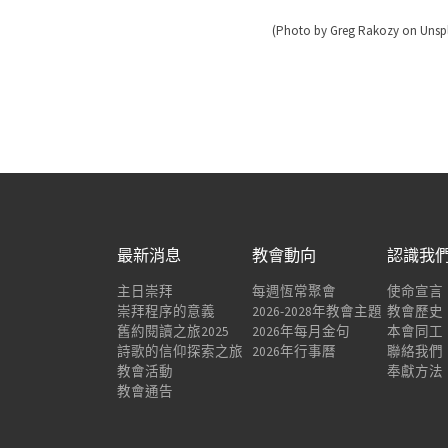
(Photo by Greg Rakozy on Unsp
最新消息
教會動向
認識我
主日崇拜
每週恆常聚會
使命宣言
崇拜程序的意義
2026-2028年教會主題
教會歷史
舊約閱讀之旅2025
2026年每月金句
本會同工
詩歌的信仰探索之旅
2026年行事曆
聯絡我們
教會活動
奉獻方法
教會通告