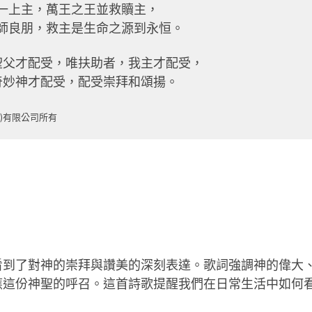
一上主，
萬王之王並救贖主，
師良朋，
救主是生命之源到永恒。
聖父才配受，
唯扶助者，我主才配受，
奇妙神才配受，
配受崇拜和頌揚。
)有限公司所有
看到了對神的崇拜與讚美的深刻表達。歌詞強調神的偉大
應這份神聖的呼召。這首詩歌提醒我們在日常生活中如何