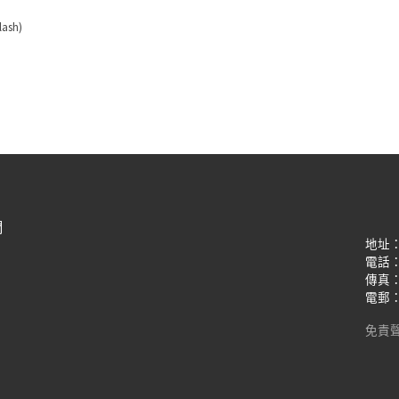
lash)
們
地址
電話：(8
傳真：(8
電郵：oi
免責