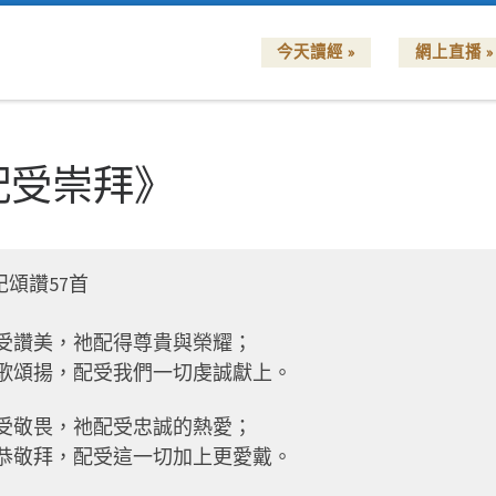
今天讀經 »
網上直播 »
配受崇拜》
紀頌讚57首
受讚美，
祂配得尊貴與榮耀；
歌頌揚，
配受我們一切虔誠獻上。
受敬畏，
祂配受忠誠的熱愛；
恭敬拜，
配受這一切加上更愛戴。