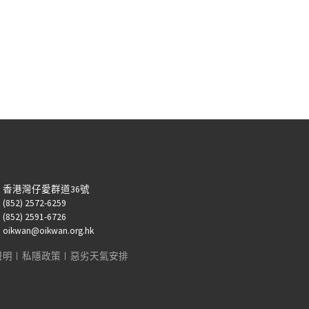
：香港灣仔愛群道36號
52) 2572-6259
52) 2591-6726
kwan@oikwan.org.hk
聲明
︱
私隱政策
︱
惡劣天氣安排