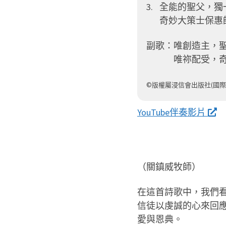
全能的聖父，獨
奇妙大策士保惠
副歌：
唯創造主，
唯祢配受，
©版權屬浸信會出版社(國際
YouTube伴奏影片
（關鎮威牧師）
在這首詩歌中，我們
信徒以虔誠的心來回
愛與恩典。