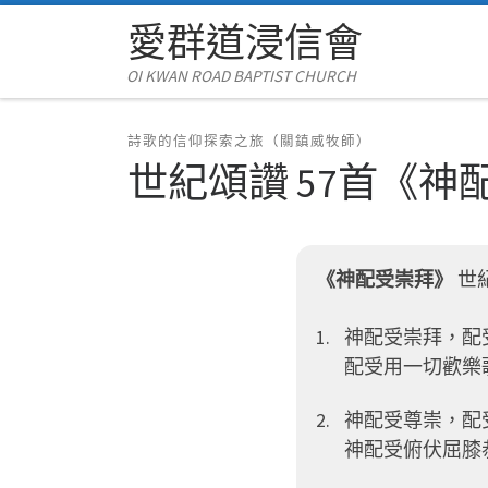
愛群道浸信會
Skip to content
OI KWAN ROAD BAPTIST CHURCH
詩歌的信仰探索之旅（關鎮威牧師）
世紀頌讚 57首
《神
《神配受崇拜》
世
神配受崇拜，配
配受用一切歡樂
神配受尊崇，配
神配受俯伏屈膝