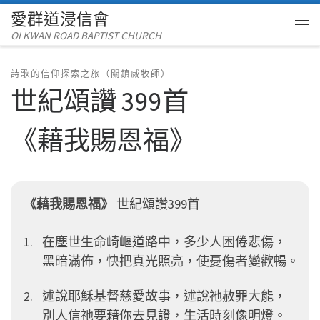
愛群道浸信會
Skip to content
OI KWAN ROAD BAPTIST CHURCH
Me
詩歌的信仰探索之旅（關鎮威牧師）
世紀頌讚 399首
《藉我賜恩福》
《藉我賜恩福》
世紀頌讚399首
在塵世生命崎嶇道路中，多少人困倦悲傷，
黑暗滿佈，快把真光照亮，使憂傷者變歡暢。
述說耶穌基督慈愛故事，述說祂赦罪大能，
別人信祂要藉你去見證，生活時刻像明燈。