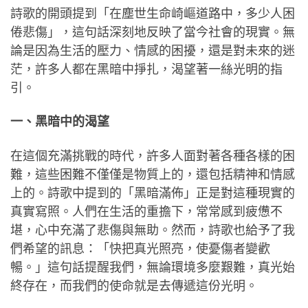
詩歌的開頭提到「在塵世生命崎嶇道路中，多少人困
倦悲傷」，這句話深刻地反映了當今社會的現實。無
論是因為生活的壓力、情感的困擾，還是對未來的迷
茫，許多人都在黑暗中掙扎，渴望著一絲光明的指
引。
一、黑暗中的渴望
在這個充滿挑戰的時代，許多人面對著各種各樣的困
難，這些困難不僅僅是物質上的，還包括精神和情感
上的。詩歌中提到的「黑暗滿佈」正是對這種現實的
真實寫照。人們在生活的重擔下，常常感到疲憊不
堪，心中充滿了悲傷與無助。然而，詩歌也給予了我
們希望的訊息：「快把真光照亮，使憂傷者變歡
暢。」這句話提醒我們，無論環境多麼艱難，真光始
終存在，而我們的使命就是去傳遞這份光明。