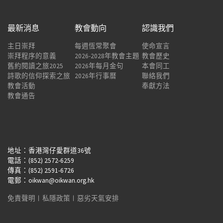
最新消息
教會動向
認識我們
主日崇拜
每週恆常聚會
使命宣言
崇拜程序的意義
2026-2028年教會主題
教會歷史
舊約閱讀之旅2025
2026年每月金句
本會同工
詩歌的信仰探索之旅
2026年行事曆
聯絡我們
教會活動
奉獻方法
教會通告
地址：香港灣仔愛群道36號
電話：(852) 2572-6259
傳真：(852) 2591-6726
電郵：oikwan@oikwan.org.hk
免責聲明
︱
私隱政策
︱
惡劣天氣安排