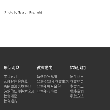
(Photo by Navi on Unsplash)
最新消息
教會動向
認識我們
主日崇拜
每週恆常聚會
使命宣言
崇拜程序的意義
2026-2028年教會主題
教會歷史
舊約閱讀之旅2025
2026年每月金句
本會同工
詩歌的信仰探索之旅
2026年行事曆
聯絡我們
教會活動
奉獻方法
教會通告