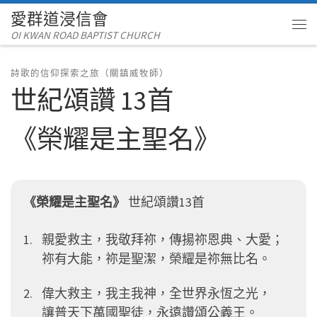
愛群道浸信會
Skip to content
OI KWAN ROAD BAPTIST CHURCH
Me
詩歌的信仰探索之旅（關鎮威牧師）
世紀頌讚 13首
《榮耀是主聖名》
《榮耀是主聖名》
世紀頌讚13首
親愛救主，我敬拜祢，
傳揚祢恩典、大愛；
祢有大能，祢是聖潔，
榮耀是祢無比名。
偉大救主，我主我神，
全世界永恆之光，
讓普天下萬國聖徒，
永遠讚頌公義王。