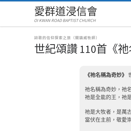
愛群道浸信會
Skip to content
OI KWAN ROAD BAPTIST CHURCH
詩歌的信仰探索之旅（關鎮威牧師）
世紀頌讚 110首
《祂
《祂名稱為奇妙》
祂名稱為奇妙，祂
祂是全能的王，祂
祂是大牧者，是萬
當伏在主前，敬愛