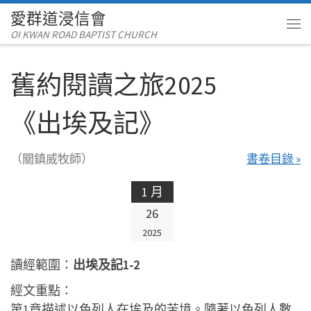
愛群道浸信會
Skip to content
OI KWAN ROAD BAPTIST CHURCH
Me
舊約閱讀之旅2025
《出埃及記》
（關鎮威牧師）
書卷目錄 »
1 月
26
2025
讀經範圍：
出埃及記1-2
經文重點：
第1章描述以色列人在埃及的苦境。隨著以色列人數