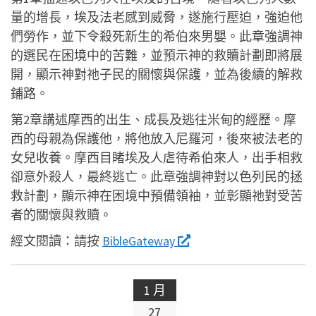
量的增長，埃及法老感到威脅，遂施行壓迫，強迫他
們勞作，並下令殺死新生的希伯來男嬰。此章強調神
的選民在困境中的苦難，並預示神的救贖計劃即將展
開，顯示神對祂子民的關懷與保護，並為後續的解救
鋪路。
第2章講述摩西的出生、成長及逃往米甸的經歷。摩
西的母親為保護他，將他放入尼羅河，後來被法老的
女兒收養。摩西目睹埃及人虐待希伯來人，出手相救
卻意外殺人，最終逃亡。此章強調神對以色列民的拯
救計劃，顯示神在困境中預備領袖，並彰顯祂對受苦
者的關懷與救贖。
經文閱讀：
請按
BibleGateway
1 月
27