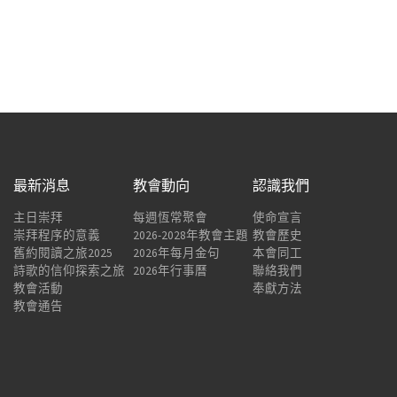
最新消息
教會動向
認識我們
主日崇拜
每週恆常聚會
使命宣言
崇拜程序的意義
2026-2028年教會主題
教會歷史
舊約閱讀之旅2025
2026年每月金句
本會同工
詩歌的信仰探索之旅
2026年行事曆
聯絡我們
教會活動
奉獻方法
教會通告