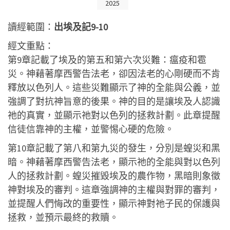
2025
讀經範圍：
出埃及記9-10
經文重點：
第9章記載了埃及的第五和第六次災難：瘟疫和雹
災。神藉著摩西警告法老，卻因法老的心剛硬而不肯
釋放以色列人。這些災難顯示了神的全能與公義，並
強調了對抗神旨意的後果。神的目的是讓埃及人認識
祂的真實，並顯示祂對以色列的拯救計劃。此章提醒
信徒信靠神的主權，並警惕心硬的危險。
第10章記載了第八和第九災的發生，分別是蝗災和黑
暗。神藉著摩西警告法老，顯示祂的全能與對以色列
人的拯救計劃。蝗災摧毀埃及的農作物，黑暗則象徵
神對埃及的審判。這章強調神的主權與對罪的審判，
並提醒人們悔改的重要性，顯示神對祂子民的保護與
拯救，並預示最終的救贖。