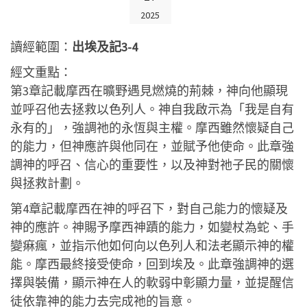
2025
讀經範圍：
出埃及記3-4
經文重點：
第3章記載摩西在曠野遇見燃燒的荊棘，神向他顯現
並呼召他去拯救以色列人。神自我啟示為「我是自有
永有的」，強調祂的永恆與主權。摩西雖然懷疑自己
的能力，但神應許與他同在，並賦予他使命。此章強
調神的呼召、信心的重要性，以及神對祂子民的關懷
與拯救計劃。
第4章記載摩西在神的呼召下，對自己能力的懷疑及
神的應許。神賜予摩西神蹟的能力，如變杖為蛇、手
變痳瘋，並指示他如何向以色列人和法老顯示神的權
能。摩西最終接受使命，回到埃及。此章強調神的選
擇與裝備，顯示神在人的軟弱中彰顯力量，並提醒信
徒依靠神的能力去完成祂的旨意。