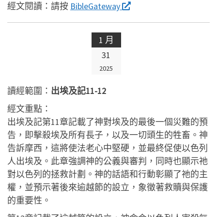
經文閱讀：
請按
BibleGateway
1 月
31
2025
讀經範圍：
出埃及記11-12
經文重點：
出埃及記第11章記載了神對埃及的最後一個災難的預
告，即擊殺埃及所有長子，以及一切頭生的牲畜。神
告訴摩西，這將使法老心中堅硬，並最終促使以色列
人出埃及。此章強調神的公義與審判，同時也顯示祂
對以色列的拯救計劃。神的話語和行動彰顯了祂的主
權，並預示著後來逾越節的設立，象徵著救贖與保護
的重要性。