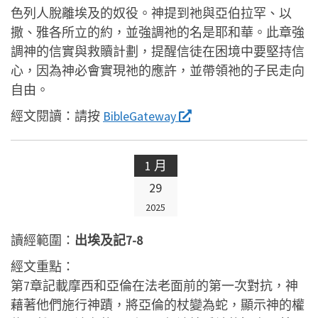
色列人脫離埃及的奴役。神提到祂與亞伯拉罕、以
撒、雅各所立的約，並強調祂的名是耶和華。此章強
調神的信實與救贖計劃，提醒信徒在困境中要堅持信
心，因為神必會實現祂的應許，並帶領祂的子民走向
自由。
經文閱讀：
請按
BibleGateway
1 月
29
2025
讀經範圍：
出埃及記7-8
經文重點：
第7章記載摩西和亞倫在法老面前的第一次對抗，神
藉著他們施行神蹟，將亞倫的杖變為蛇，顯示神的權