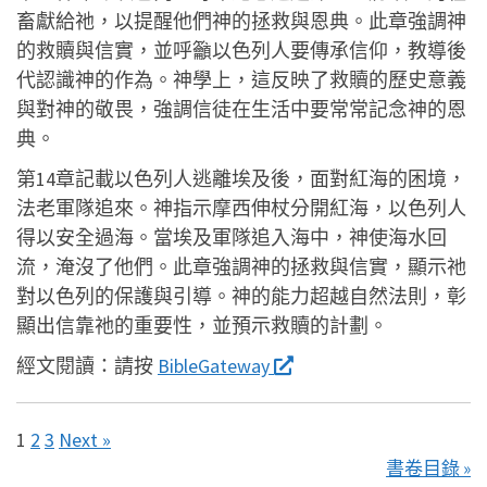
畜獻給祂，以提醒他們神的拯救與恩典。此章強調神
的救贖與信實，並呼籲以色列人要傳承信仰，教導後
代認識神的作為。神學上，這反映了救贖的歷史意義
與對神的敬畏，強調信徒在生活中要常常記念神的恩
典。
第14章記載以色列人逃離埃及後，面對紅海的困境，
法老軍隊追來。神指示摩西伸杖分開紅海，以色列人
得以安全過海。當埃及軍隊追入海中，神使海水回
流，淹沒了他們。此章強調神的拯救與信實，顯示祂
對以色列的保護與引導。神的能力超越自然法則，彰
顯出信靠祂的重要性，並預示救贖的計劃。
經文閱讀：
請按
BibleGateway
1
2
3
Next »
書卷目錄 »