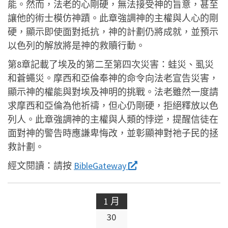
能。然而，法老的心剛硬，無法接受神的旨意，甚至
讓他的術士模仿神蹟。此章強調神的主權與人心的剛
硬，顯示即使面對抵抗，神的計劃仍將成就，並預示
以色列的解放將是神的救贖行動。
第8章記載了埃及的第二至第四次災害：蛙災、虱災
和蒼蠅災。摩西和亞倫奉神的命令向法老宣告災害，
顯示神的權能與對埃及神明的挑戰。法老雖然一度請
求摩西和亞倫為他祈禱，但心仍剛硬，拒絕釋放以色
列人。此章強調神的主權與人類的悖逆，提醒信徒在
面對神的警告時應謙卑悔改，並彰顯神對祂子民的拯
救計劃。
經文閱讀：
請按
BibleGateway
1 月
30