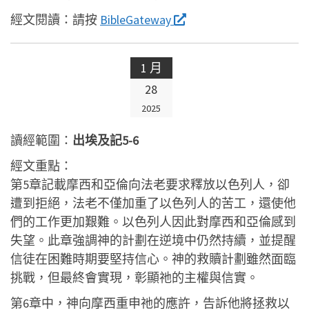
經文閱讀：
請按
BibleGateway
1 月
28
2025
讀經範圍：
出埃及記5-6
經文重點：
第5章記載摩西和亞倫向法老要求釋放以色列人，卻
遭到拒絕，法老不僅加重了以色列人的苦工，還使他
們的工作更加艱難。以色列人因此對摩西和亞倫感到
失望。此章強調神的計劃在逆境中仍然持續，並提醒
信徒在困難時期要堅持信心。神的救贖計劃雖然面臨
挑戰，但最終會實現，彰顯祂的主權與信實。
第6章中，神向摩西重申祂的應許，告訴他將拯救以