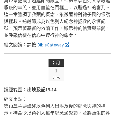
第12章記載了逾越節的設立，神命令以色列人宰殺無
瑕疵的羊羔，並用血塗在門框上，以避過神的審判。
這一章強調了救贖的概念，象徵著神對祂子民的保護
與拯救。逾越節成為以色列人紀念神拯救的永恆記
號，預示著基督的救贖工作，顯示神的信實與慈愛，
並呼籲信徒在信心中遵行神的命令。
經文閱讀：
請按
BibleGateway
2 月
1
2025
讀經範圍：
出埃及記13-14
經文重點：
第13章主要講述以色列人出埃及後的紀念與神的指
示。神命令以色列人每年紀念逾越節，並將頭生的牲