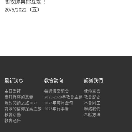
關牧師與你互勉！
20/5/2022（五）
最新消息
教會動向
認識我們
主日崇拜
每週恆常聚會
使命宣言
崇拜程序的意義
2026-2028年教會主題
教會歷史
舊約閱讀之旅2025
2026年每月金句
本會同工
詩歌的信仰探索之旅
2026年行事曆
聯絡我們
教會活動
奉獻方法
教會通告