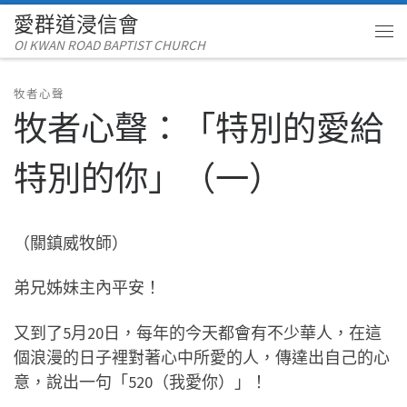
愛群道浸信會
Skip to content
OI KWAN ROAD BAPTIST CHURCH
Me
牧者心聲
牧者心聲：「特別的愛給
特別的你」（一）
（關鎮威牧師）
弟兄姊妹主內平安！
又到了5月20日，每年的今天都會有不少華人，在這
個浪漫的日子裡對著心中所愛的人，傳達出自己的心
意，說出一句「520（我愛你）」！