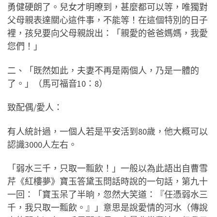
勇健硬朗了。兒女才明暸到，甚麼都可以等，唯獨對
父母親表達關心這件事，不能等！在這個特別的日子
裡，孩兒要向父母親說出：「親愛的爸爸媽媽，我愛
您們！」
二、「既然如此，夫妻不再是兩個人，乃是一體的
了。」（馬可福音10：8）
致配偶/愛人：
有人統計過，一個人若是平安活到80歲，他大概可以
認識3000人左右。
「弱水三千，只取一瓢飲！」一般以為此語出自曹雪
芹《紅樓夢》寶玉答黛玉問話時說的一句話，第九十
一回：「寶玉呆了半晌，忽然大笑道：『任憑弱水三
千，我只取一瓢飲。』」意思是說愛情的河水（傳說