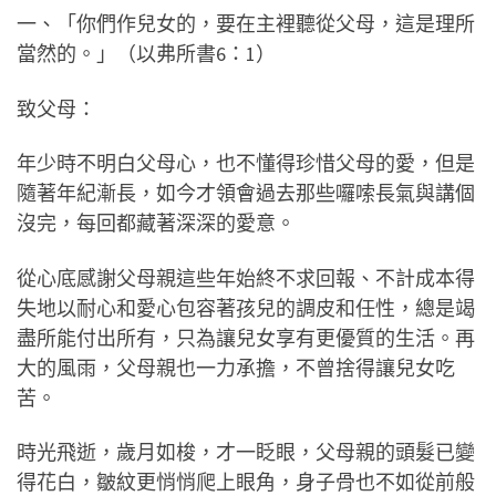
一、「你們作兒女的，要在主裡聽從父母，這是理所
當然的。」（以弗所書6：1）
致父母：
年少時不明白父母心，也不懂得珍惜父母的愛，但是
隨著年紀漸長，如今才領會過去那些囉嗦長氣與講個
沒完，每回都藏著深深的愛意。
從心底感謝父母親這些年始終不求回報、不計成本得
失地以耐心和愛心包容著孩兒的調皮和任性，總是竭
盡所能付出所有，只為讓兒女享有更優質的生活。再
大的風雨，父母親也一力承擔，不曾捨得讓兒女吃
苦。
時光飛逝，歲月如梭，才一眨眼，父母親的頭髮已變
得花白，皺紋更悄悄爬上眼角，身子骨也不如從前般