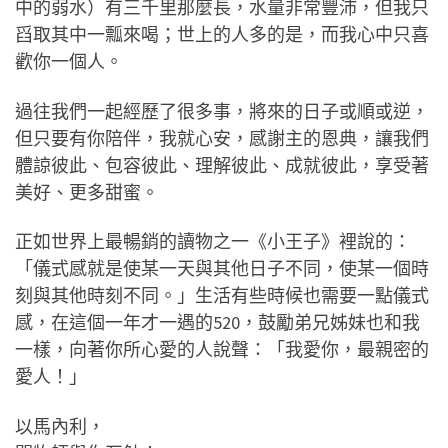
中的弱水）有三千里那麼長，水量非常豐沛，但我只
舀取其中一瓢來喝；世上的人多的是，而我心中只喜
歡你一個人。
過往我們一起經歷了很多事，將來的日子或順或逆，
但只要有你陪伴，我就心安，感謝主的恩典，讓我們
體諒彼此、包容彼此、理解彼此、成就彼此，享受著
美好、更多甜蜜。
正如世界上最暢銷的讀物之一《小王子》裡說的：
「儀式感就是使某一天與其他日子不同，使某一個時
刻與其他時刻不同。」生活有些時候也需要一點儀式
感，在這個一年才一遇的520，鼓勵弟兄姊妹也和我
一樣，向著你所心愛的人說聲：「我愛你，最親密的
愛人！」
以馬內利，