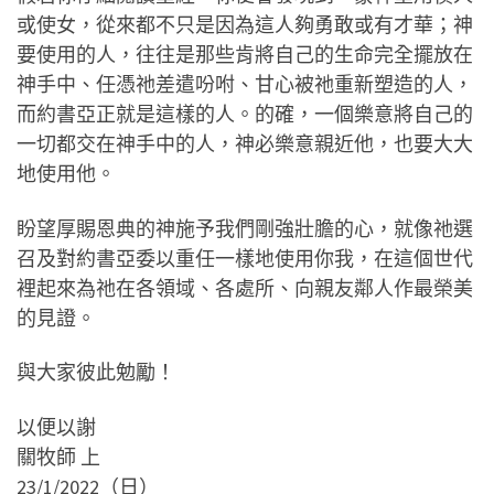
或使女，從來都不只是因為這人夠勇敢或有才華；神
要使用的人，往往是那些肯將自己的生命完全擺放在
神手中、任憑祂差遣吩咐、甘心被祂重新塑造的人，
而約書亞正就是這樣的人。的確，一個樂意將自己的
一切都交在神手中的人，神必樂意親近他，也要大大
地使用他。
盼望厚賜恩典的神施予我們剛強壯膽的心，就像祂選
召及對約書亞委以重任一樣地使用你我，在這個世代
裡起來為祂在各領域、各處所、向親友鄰人作最榮美
的見證。
與大家彼此勉勵！
以便以謝
關牧師 上
23/1/2022（日）