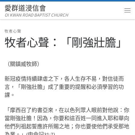
愛群道浸信會
Skip to content
OI KWAN ROAD BAPTIST CHURCH
Me
牧者心聲
牧者心聲：「剛強壯膽」
（關鎮威牧師）
新冠疫情持續肆虐之下，各人生存不易，對信徒而
言，「剛強壯膽」成了重要的提醒和必須學習的功
課。
「摩西召了約書亞來，在以色列眾人眼前對他說：你
當剛強壯膽！因為，你要和這百姓一同進入耶和華向
他們列祖起誓應許所賜之地；你也要使他們承受那地
為業。」(申命記31:7)