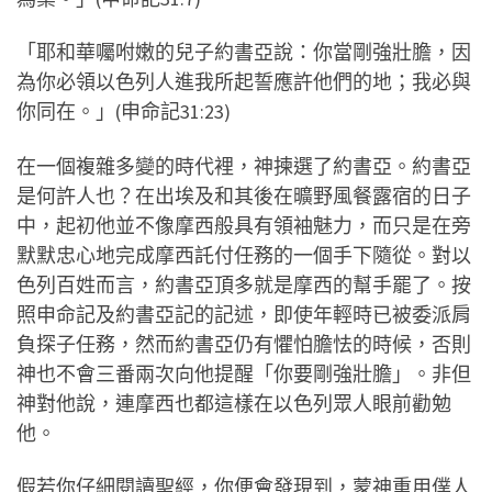
「耶和華囑咐嫩的兒子約書亞說：你當剛強壯膽，因
為你必領以色列人進我所起誓應許他們的地；我必與
你同在。」(申命記31:23)
在一個複雜多變的時代裡，神揀選了約書亞。約書亞
是何許人也？在出埃及和其後在曠野風餐露宿的日子
中，起初他並不像摩西般具有領袖魅力，而只是在旁
默默忠心地完成摩西託付任務的一個手下隨從。對以
色列百姓而言，約書亞頂多就是摩西的幫手罷了。按
照申命記及約書亞記的記述，即使年輕時已被委派肩
負探子任務，然而約書亞仍有懼怕膽怯的時候，否則
神也不會三番兩次向他提醒「你要剛強壯膽」。非但
神對他說，連摩西也都這樣在以色列眾人眼前勸勉
他。
假若你仔細閱讀聖經，你便會發現到，蒙神重用僕人