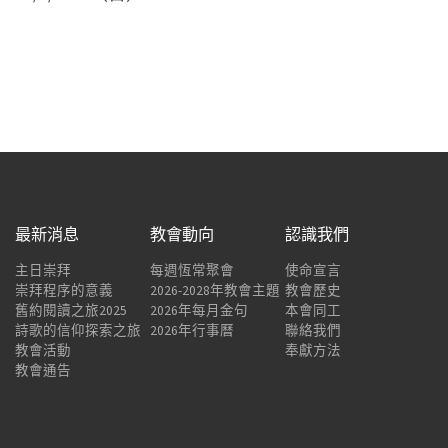
最新消息
教會動向
認識我們
主日崇拜
每週恆常聚會
使命宣言
崇拜程序的意義
2026-2028年教會主題
教會歷史
舊約閱讀之旅2025
2026年每月金句
本會同工
詩歌的信仰探索之旅
2026年行事曆
聯絡我們
教會活動
奉獻方法
教會通告