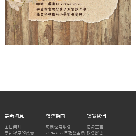
最新消息
教會動向
認識我們
主日崇拜
每週恆常聚會
使命宣言
崇拜程序的意義
2026-2028年教會主題
教會歷史