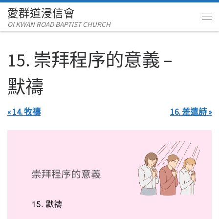
愛群道浸信會
Skip to content
OI KWAN ROAD BAPTIST CHURCH
Me
15. 崇拜程序的意義 –
默禱
« 14. 牧禱
16. 差遣詩 »