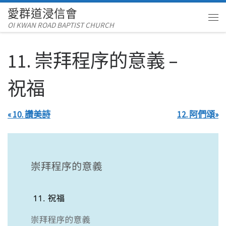
愛群道浸信會
Skip to content
OI KWAN ROAD BAPTIST CHURCH
Me
11. 崇拜程序的意義 –
祝福
« 10. 讚美詩
12. 阿們頌»