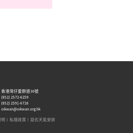
：香港灣仔愛群道36號
52) 2572-6259
52) 2591-6726
kwan@oikwan.org.hk
聲明
︱
私隱政策
︱
惡劣天氣安排