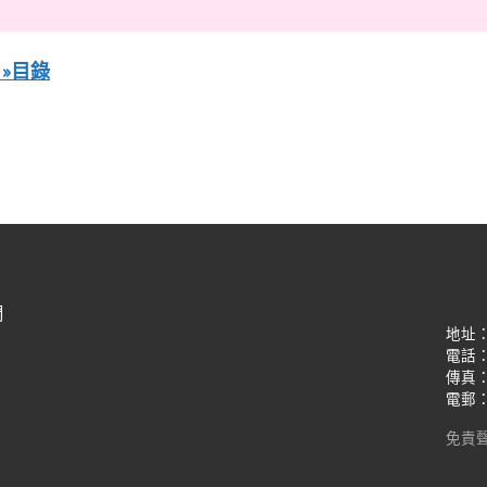
 »目錄
們
地址
電話：(8
傳真：(8
電郵：oi
免責