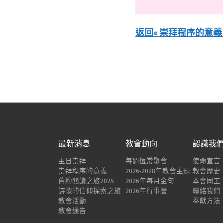
返回« 崇拜程序的意義
最新消息
教會動向
認識我
主日崇拜
每週恆常聚會
使命宣言
崇拜程序的意義
2026-2028年教會主題
教會歷史
舊約閱讀之旅2025
2026年每月金句
本會同工
詩歌的信仰探索之旅
2026年行事曆
聯絡我們
教會活動
奉獻方法
教會通告